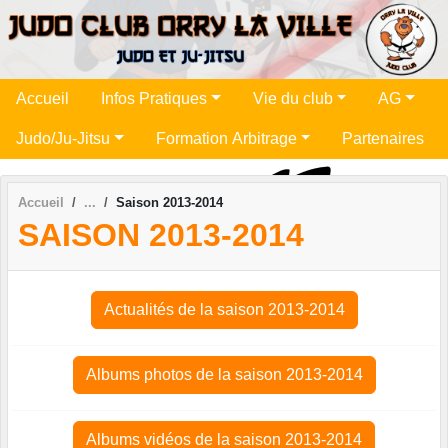
Panneau de gestion des cookies
Accueil
Infos Pratiques
Vie du club
AG
Judo/Ju-Jitsu
Formation Arbitrage
Partenaires
Accueil
Saison 2013-2014
SAISON 2013-2014
Actualités de la saison 2013-2014
Albums photos de la saison 2013-2014
Albums vidéos de la saison 2013-2014