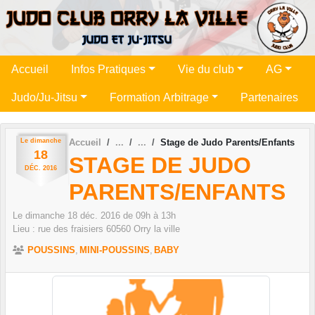
Panneau de gestion des cookies
Accueil
Infos Pratiques
Vie du club
AG
Judo/Ju-Jitsu
Formation Arbitrage
Partenaires
Le
dimanche
Accueil
Stage de Judo Parents/Enfants
18
STAGE DE JUDO
DÉC.
2016
PARENTS/ENFANTS
Le
dimanche
18
déc.
2016
de 09h à 13h
Lieu :
rue des fraisiers
60560
Orry la ville
POUSSINS
MINI-POUSSINS
BABY