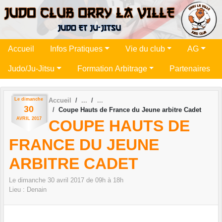
Panneau de gestion des cookies
Accueil
Infos Pratiques
Vie du club
AG
Judo/Ju-Jitsu
Formation Arbitrage
Partenaires
Le
dimanche
Accueil
30
Coupe Hauts de France du Jeune arbitre Cadet
AVRIL
2017
COUPE HAUTS DE
FRANCE DU JEUNE
ARBITRE CADET
Le
dimanche
30
avril
2017
de 09h à 18h
Lieu :
Denain