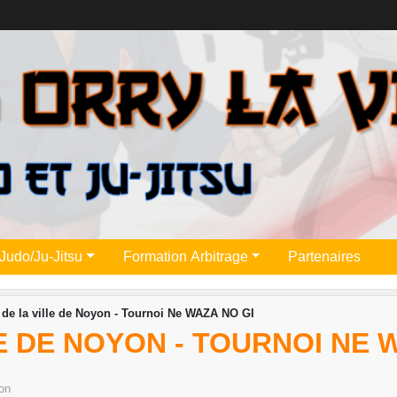
Judo/Ju-Jitsu
Formation Arbitrage
Partenaires
de la ville de Noyon - Tournoi Ne WAZA NO GI
E DE NOYON - TOURNOI NE 
on