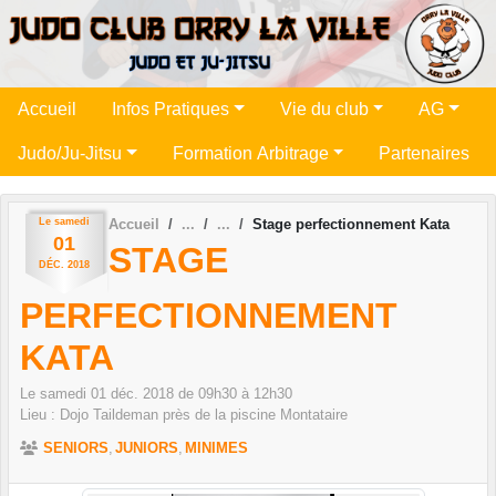
Panneau de gestion des cookies
Accueil
Infos Pratiques
Vie du club
AG
Judo/Ju-Jitsu
Formation Arbitrage
Partenaires
Le
samedi
Accueil
Stage perfectionnement Kata
01
STAGE
DÉC.
2018
PERFECTIONNEMENT
KATA
Le
samedi
01
déc.
2018
de 09h30 à 12h30
Lieu :
Dojo Taildeman près de la piscine
Montataire
SENIORS
JUNIORS
MINIMES