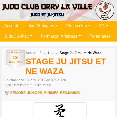
Panneau de gestion des cookies
Accueil
Infos Pratiques
Vie du club
AG
Judo/Ju-Jitsu
Formation Arbitrage
Partenaires
Le
dimanche
Accueil
Stage Ju Jitsu et Ne Waza
13
STAGE JU JITSU ET
JANV.
2019
NE WAZA
Le
dimanche
13
janv.
2019
de 09h à 12h
Lieu :
Boulevard Surville
Mouy
SENIORS
JUNIORS
MINIMES
BENJAMINS