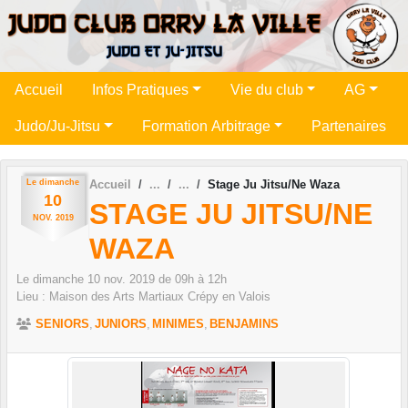
Panneau de gestion des cookies
Accueil
Infos Pratiques
Vie du club
AG
Judo/Ju-Jitsu
Formation Arbitrage
Partenaires
Le
dimanche
Accueil
Stage Ju Jitsu/Ne Waza
10
STAGE JU JITSU/NE
NOV.
2019
WAZA
Le
dimanche
10
nov.
2019
de 09h à 12h
Lieu :
Maison des Arts Martiaux
Crépy en Valois
SENIORS
JUNIORS
MINIMES
BENJAMINS