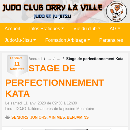
Panneau de gestion des cookies
Accueil
Infos Pratiques
Vie du club
AG
Judo/Ju-Jitsu
Formation Arbitrage
Partenaires
Le
samedi
Accueil
Stage de perfectionnement Kata
11
STAGE DE
JANV.
2020
PERFECTIONNEMENT
KATA
Le
samedi
11
janv.
2020
de 09h30 à 12h30
Lieu :
DOJO Taildeman près de la piscine
Montataire
SENIORS
JUNIORS
MINIMES
BENJAMINS