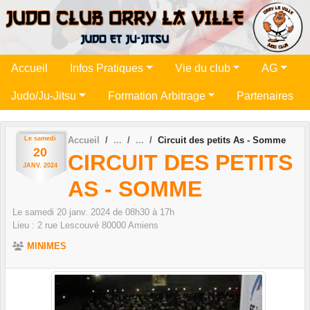
Panneau de gestion des cookies
Accueil
Infos Pratiques
Vie du club
AG
Judo/Ju-Jitsu
Formation Arbitrage
Partenaires
Le
samedi
Accueil
Circuit des petits As - Somme
20
CIRCUIT DES PETITS
JANV.
2024
AS - SOMME
Le
samedi
20
janv.
2024
de 08h30 à 17h
Lieu :
2 rue Lescouvé
80000
Amiens
MINIMES