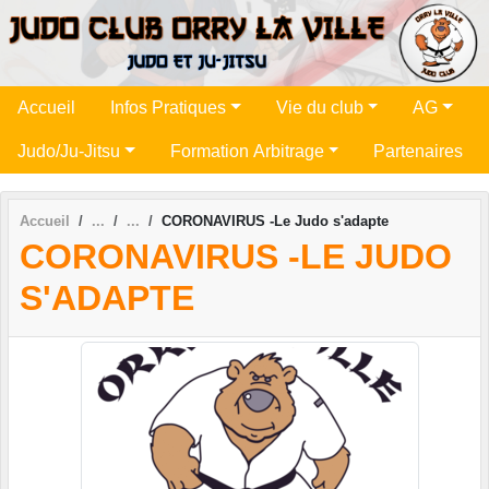
Panneau de gestion des cookies
Accueil
Infos Pratiques
Vie du club
AG
Judo/Ju-Jitsu
Formation Arbitrage
Partenaires
Accueil
CORONAVIRUS -Le Judo s'adapte
CORONAVIRUS -LE JUDO
S'ADAPTE