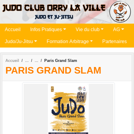
Panneau de gestion des cookies
Accueil
Infos Pratiques
Vie du club
AG
Judo/Ju-Jitsu
Formation Arbitrage
Partenaires
Accueil
Paris Grand Slam
PARIS GRAND SLAM