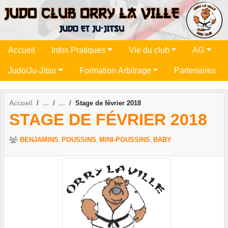
Panneau de gestion des cookies
Accueil
Infos Pratiques
Vie du club
AG
Judo/Ju-Jitsu
Formation Arbitrage
Partenaires
Accueil
Stage de février 2018
STAGE DE FÉVRIER 2018
BENJAMINS
POUSSINS
MINI-POUSSINS
BABY