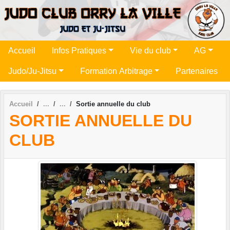
Panneau de gestion des cookies
Accueil
Infos Pratiques
Vie du club
AG
Judo/Ju-Jitsu
Formation Arbitrage
Partenaires
Accueil
Sortie annuelle du club
SORTIE ANNUELLE DU
CLUB