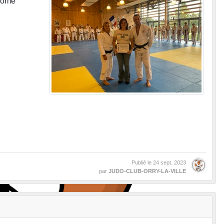
plôme
Publié le
24 sept. 2023
par
JUDO-CLUB-ORRY-LA-VILLE